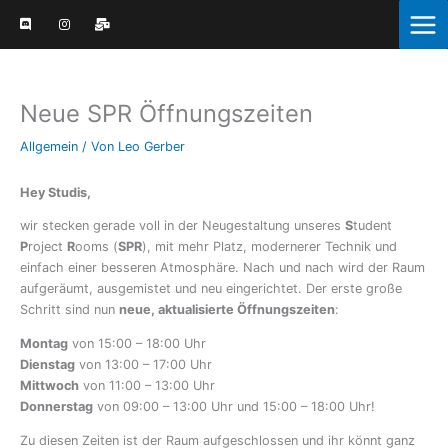
Zum
Inhalt
springen
Neue SPR Öffnungszeiten
Allgemein
/ Von
Leo Gerber
Hey Studis,
wir stecken gerade voll in der Neugestaltung unseres
S
tudent
P
roject
R
ooms (
SPR
), mit mehr Platz, modernerer Technik und
einfach einer besseren Atmosphäre. Nach und nach wird der Raum
aufgeräumt, ausgemistet und neu eingerichtet. Der erste große
Schritt sind nun
neue, aktualisierte Öffnungszeiten
:
Montag
von 15:00 – 18:00 Uhr
Dienstag
von 13:00 – 17:00 Uhr
Mittwoch
von 11:00 – 13:00 Uhr
Donnerstag
von 09:00 – 13:00 Uhr und 15:00 – 18:00 Uhr!
Zu diesen Zeiten ist der Raum aufgeschlossen und ihr könnt ganz