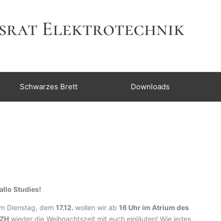
srat Elektrotechnik
Schwarzes Brett
Downloads
allo Studies!
m Dienstag, dem
17.12.
wollen wir ab
16 Uhr im Atrium des
ZH
wieder die Weihnachtszeit mit euch einläuten! Wie jedes