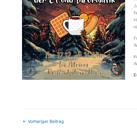
J
F
H
n
F
W
K
W
E
←
Vorheriger Beitrag