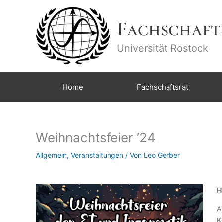
Zum
Inhalt
Fachschaft
springen
Universität Rostock
Home
Fachschaftsrat
Weihnachtsfeier ’24
Allgemein
,
Veranstaltungen
/ Von
Leo Gerber
H
A
K