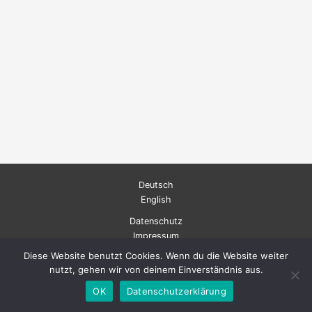
Deutsch
English
Datenschutz
Impressum
Diese Website benutzt Cookies. Wenn du die Website weiter
nutzt, gehen wir von deinem Einverständnis aus.
Copyright © 2026 | Fachschaftsrat Elektrotechnik - Universität Rostock
OK
Datenschutzerklärung